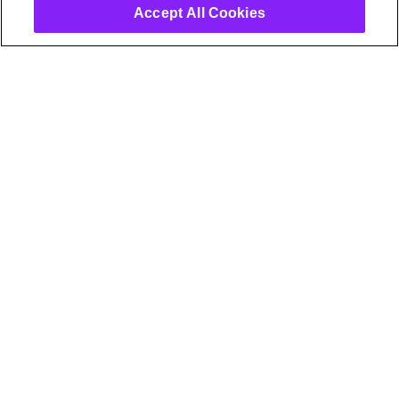
30
%
Accept All Cookies
Reducción de la tasa de abandono y
aumento de la permanencia del cliente
de casi 3 años
67
%
Reducción drástica de las llamadas de
técnicos, ya que los problemas técnicos
se pueden resolver de forma remota