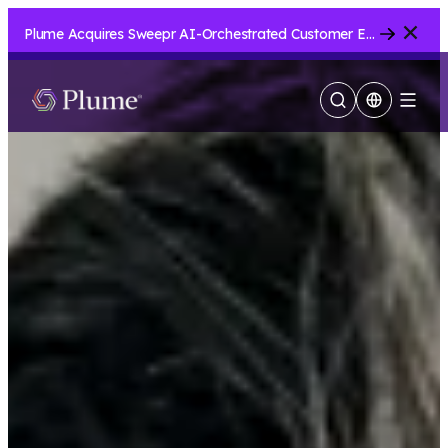
Cerrar
Plume Acquires Sweepr AI-Orchestrated Customer Experience Platform for ISPs.....
Mostrar
Menu
búsqueda