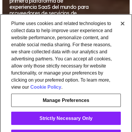
primera plataforma de
experiencia SaaS del mundo para
proveedores de servicios de
Internet. Esta solución basada en
Plume uses cookies and related technologies to
la nube e independiente del
collect data to help improve user experience and
hardware permite la entrega
rápida de nuevos servicios a gran
website performance, personalize content, and
escala.
enable social media sharing. For these reasons,
we share collected data with our analytics and
advertising partners. You can accept all cookies,
allow only those strictly necessary for website
functionality, or manage your preferences by
clicking on your preferred option. To learn more,
view our
Cookie Policy
.
Estamos orgullosos de nuestros
resultados
Manage Preferences
Strictly Necessary Only