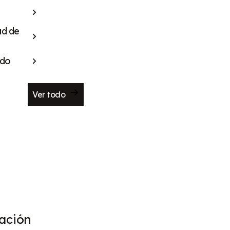
ad de
ado
Ver todo
ación