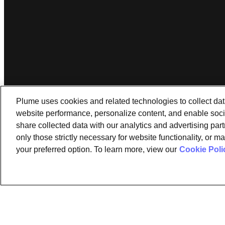
Plume uses cookies and related technologies to collect da
website performance, personalize content, and enable soci
share collected data with our analytics and advertising par
only those strictly necessary for website functionality, or 
instagram
linkedin
your preferred option. To learn more, view our
Cookie Poli
Ⓒ 2026 Plume Design, Inc. Todos los derechos reservados. Ad
IQ, Powered by Plume, Signal, SuperPod, WorkPass, Work From 
Para más información, visite las
Directrices sobre la utilizaci