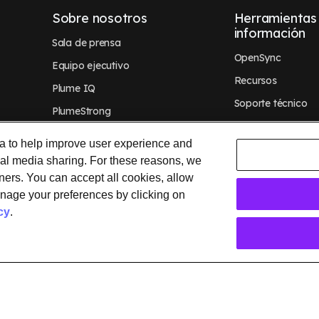
Sobre nosotros
Herramientas
información
Sala de prensa
OpenSync
Equipo ejecutivo
Recursos
Plume IQ
Soporte técnico
PlumeStrong
Solicitar una dem
Empleo
ta to help improve user experience and
Contacto
al media sharing. For these reasons, we
tners. You can accept all cookies, allow
manage your preferences by clicking on
cy
.
aptive, Advanced loT Protection, Concierge, Flow, Harvest, Haystack, HomePa
Here, WorldPass, y los logotipos de Plume y OpenSync, entre otros, son marca
ón de marcas comerciales
.