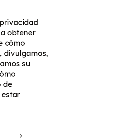
 privacidad
sea obtener
de cómo
s, divulgamos,
namos su
cómo
o de
 estar