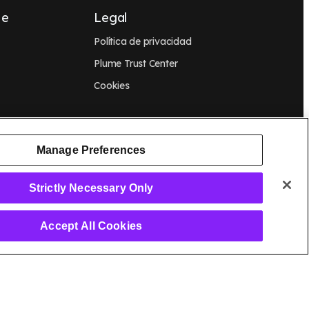
 e
Legal
Política de privacidad
Plume Trust Center
Cookies
ostración
Manage Preferences
Strictly Necessary Only
Accept All Cookies
ss, OpenSync, Plume, Plume Adaptive WiFi, Plume Home, Plume
s comerciales o registradas de Plume Design, Inc.