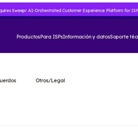
Productos
Para ISPs
Información y datos
Soporte téc
cuerdos
Otros/Legal