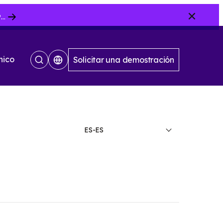
Cerrar
Plume Acquires Sweepr AI-Orchestrated Customer Experience Platform for ISPs.....
nico
Solicitar una demostración
Mostrar
búsqueda
ES-ES