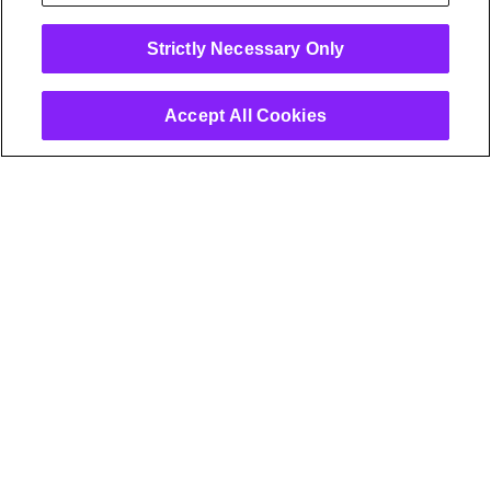
Strictly Necessary Only
30
%
Accept All Cookies
解約が30%減少し、顧客寿命が3年近く
伸びました
67
%
技術的な問題をリモートで解決できるた
め、エンジニアの出動が67%と急激に減
少しました