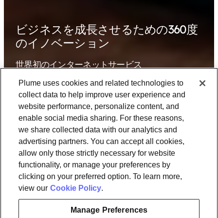
ビジネスを成長させるための360度
のイノベーション
世界初のインターネットサービス
プロバイダー向けSaaSプラットフ
Plume uses cookies and related technologies to
ォームへようこそ。ハードウェア
に依存しないこのクラウドベース
collect data to help improve user experience and
のソリューションは、新しいサー
website performance, personalize content, and
ビスを大規模かつ迅速に展開しま
enable social media sharing. For these reasons,
す。
we share collected data with our analytics and
advertising partners. You can accept all cookies,
allow only those strictly necessary for website
functionality, or manage your preferences by
clicking on your preferred option. To learn more,
view our
Cookie Policy
.
満足のいく結果
Manage Preferences