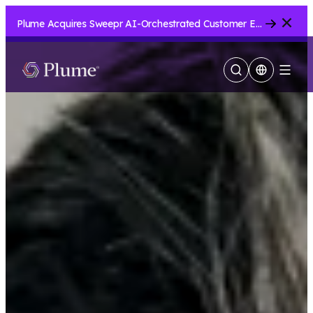
Close
Plume Acquires Sweepr AI-Orchestrated Customer Experience Platform for ISPs.....
Menu
検
索
の
表
示