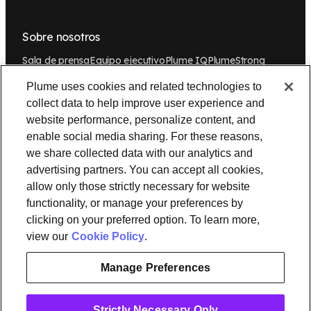
Sobre nosotros
Sala de prensa
Equipo ejecutivo
Plume IQ
PlumeStrong
Empleo
Plume uses cookies and related technologies to
collect data to help improve user experience and
Herramientas e información
website performance, personalize content, and
OpenSync
Recursos
Soporte técnico
enable social media sharing. For these reasons,
Solicitar una demostración
Contacto
we share collected data with our analytics and
advertising partners. You can accept all cookies,
Legal
allow only those strictly necessary for website
functionality, or manage your preferences by
Política de privacidad
Plume Trust Center
Cookies
clicking on your preferred option. To learn more,
view our
Cookie Policy
.
instagram
linkedin
Manage Preferences
Ⓒ 2026 Plume Design, Inc. Todos los derechos reservados.
Adaptive, Advanced loT Protection, Concierge, Flow, Harvest,
Strictly Necessary Only