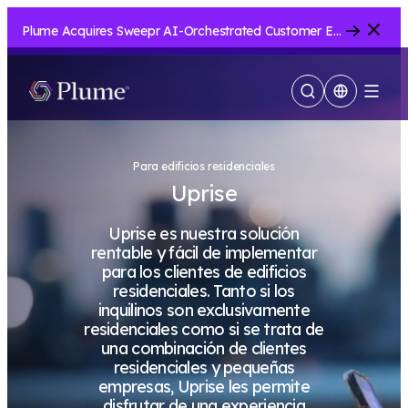
Cerrar
Plume Acquires Sweepr AI-Orchestrated Customer Experience Platform for ISPs.....
Mostrar
Menu
búsqueda
Para edificios residenciales
Uprise
Uprise es nuestra solución
rentable y fácil de implementar
para los clientes de edificios
residenciales. Tanto si los
inquilinos son exclusivamente
residenciales como si se trata de
una combinación de clientes
residenciales y pequeñas
empresas, Uprise les permite
disfrutar de una experiencia