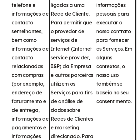
telefone e
ligados a uma
informações
informações de
Rede de Cliente.
pessoais para
contacto
Para permitir que
executar o
semelhantes,
o provedor de
nosso contrato
bem como
serviços de
para fornecer
informações de
Internet (Internet
os Serviços. Em
contacto
service provider,
alguns
relacionadas
ISP
) da Empresa
contextos, o
com compras
e outros parceiros
nosso uso
(por exemplo,
utilizem os
também se
endereço de
Serviços para fins
baseia no seu
faturamento e
de análise de
consentimento.
de entrega,
dados sobre
informações de
Redes de Clientes
pagamentos e
e marketing
informações
direcionado. Para