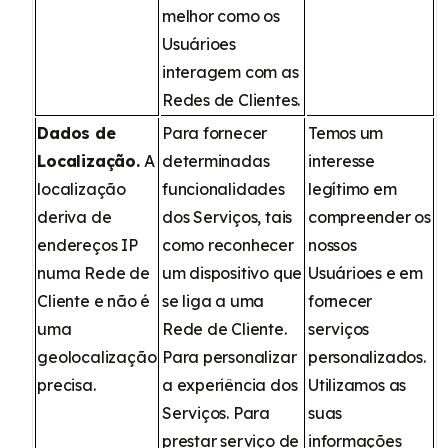
melhor como os
Usuárioes
interagem com as
Redes de Clientes.
Dados de
Para fornecer
Temos um
Localização.
A
determinadas
interesse
localização
funcionalidades
legítimo em
deriva de
dos Serviços, tais
compreender os
endereços IP
como reconhecer
nossos
numa Rede de
um dispositivo que
Usuárioes e em
Cliente e não é
se liga a uma
fornecer
uma
Rede de Cliente.
serviços
geolocalização
Para personalizar
personalizados.
precisa.
a experiência dos
Utilizamos as
Serviços. Para
suas
prestar serviço de
informações