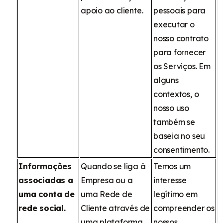
apoio ao cliente.
pessoais para
executar o
nosso contrato
para fornecer
os Serviços. Em
alguns
contextos, o
nosso uso
também se
baseia no seu
consentimento.
Informações
Quando se liga à
Temos um
associadas a
Empresa ou a
interesse
uma conta de
uma Rede de
legítimo em
rede social.
Cliente através de
compreender os
uma plataforma
nossos