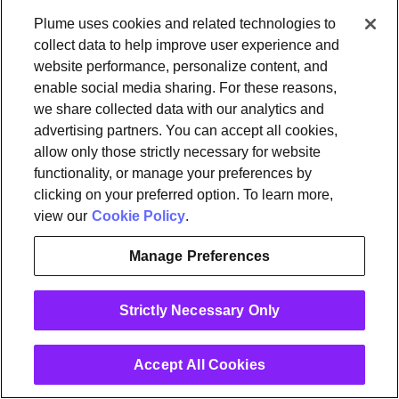
websites da
análises,
Plume uses cookies and related technologies to
Empresa, incluindo
melhorar os
collect data to help improve user experience and
website performance, personalize content, and
horários de visitas,
Serviços e
enable social media sharing. For these reasons,
pesquisas, cliques,
conhecer as
we share collected data with our analytics and
visualizações de
suas
advertising partners. You can accept all cookies,
páginas e vídeos
preferências.
allow only those strictly necessary for website
visualizados.
Também
functionality, or manage your preferences by
dados sobre
poderemos
clicking on your preferred option. To learn more,
view our
Cookie Policy
websites de
.
utilizar esses
terceiros que visita
dados para
Manage Preferences
antes da Empresa,
ajudar a
utilizados para
detetar e evit
Strictly Necessary Only
melhorar a
fraudes.Qua
relevância dos
exigido por lei
Accept All Cookies
anúncios.
baseamos a
interações com o
utilização de