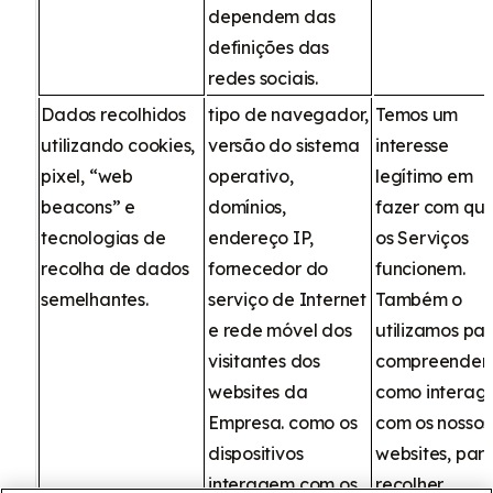
dependem das
definições das
redes sociais.
Dados recolhidos
tipo de navegador,
Temos um
utilizando cookies,
versão do sistema
interesse
pixel, “web
operativo,
legítimo em
beacons” e
domínios,
fazer com qu
tecnologias de
endereço IP,
os Serviços
recolha de dados
fornecedor do
funcionem.
semelhantes.
serviço de Internet
Também o
e rede móvel dos
utilizamos pa
visitantes dos
compreender
websites da
como interag
Empresa. como os
com os nossos
dispositivos
websites, par
interagem com os
recolher