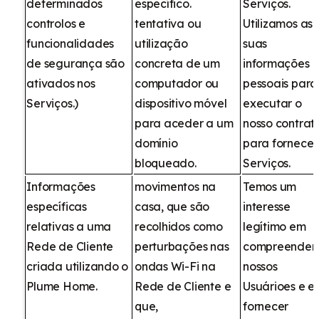
determinados
específico.
Serviços.
controlos e
tentativa ou
Utilizamos as
funcionalidades
utilização
suas
de segurança são
concreta de um
informações
ativados nos
computador ou
pessoais para
Serviços.)
dispositivo móvel
executar o
para aceder a um
nosso contrat
domínio
para fornecer
bloqueado.
Serviços.
Informações
movimentos na
Temos um
específicas
casa, que são
interesse
relativas a uma
recolhidos como
legítimo em
Rede de Cliente
perturbações nas
compreender 
criada utilizando o
ondas Wi-Fi na
nossos
Plume Home.
Rede de Cliente e
Usuárioes e e
que,
fornecer