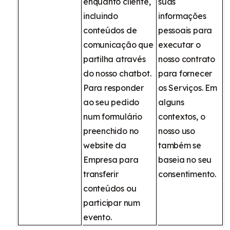
enquanto cliente,
suas
incluindo
informações
conteúdos de
pessoais para
comunicação que
executar o
partilha através
nosso contrato
do nosso chatbot.
para fornecer
Para responder
os Serviços. Em
ao seu pedido
alguns
num formulário
contextos, o
preenchido no
nosso uso
website da
também se
Empresa para
baseia no seu
transferir
consentimento.
conteúdos ou
participar num
evento.