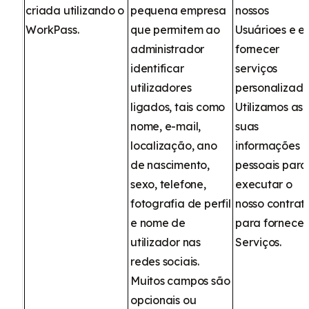
criada utilizando o
pequena empresa
nossos
WorkPass.
que permitem ao
Usuárioes e e
administrador
fornecer
identificar
serviços
utilizadores
personalizado
ligados, tais como
Utilizamos as
nome, e-mail,
suas
localização, ano
informações
de nascimento,
pessoais para
sexo, telefone,
executar o
fotografia de perfil
nosso contrat
e nome de
para fornecer
utilizador nas
Serviços.
redes sociais.
Muitos campos são
opcionais ou