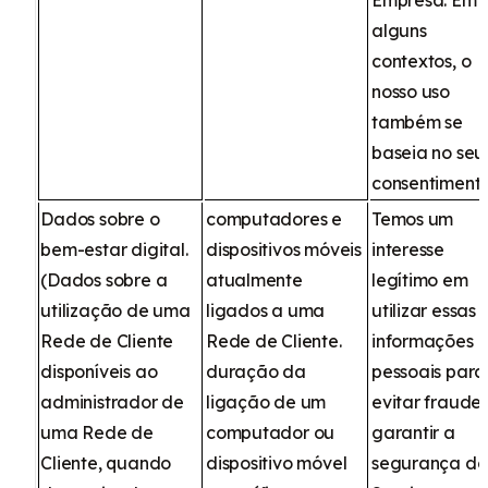
Empresa. Em
alguns
contextos, o
nosso uso
também se
baseia no seu
consentimento
Dados sobre o
computadores e
Temos um
bem-estar digital.
dispositivos móveis
interesse
(Dados sobre a
atualmente
legítimo em
utilização de uma
ligados a uma
utilizar essas
Rede de Cliente
Rede de Cliente.
informações
disponíveis ao
duração da
pessoais para
administrador de
ligação de um
evitar fraudes
uma Rede de
computador ou
garantir a
Cliente, quando
dispositivo móvel
segurança do