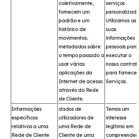
coletivamente,
serviços
fornecem um
personalizado
padrão e um
Utilizamos as
histórico de
suas
movimentos.
informações
metadados sobre
pessoais para
o tempo passado a
executar o
usar várias
nosso contrat
aplicações da
para fornecer
Internet de acesso
Serviços.
através da Rede
de Cliente.
Informações
dados de
Temos um
específicas
utilizadores de
interesse
relativas a uma
uma Rede de
legítimo em
Rede de Cliente
Cliente de uma
compreender 