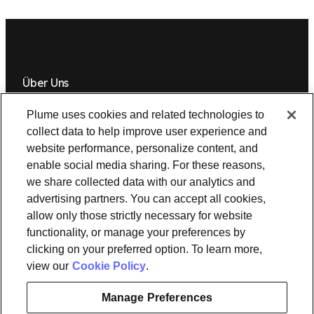
Über Uns
Newsroom
Führung
Plume IQ
PlumeStrong
Karriere
Plume uses cookies and related technologies to
collect data to help improve user experience and
Tools und Informationen
website performance, personalize content, and
enable social media sharing. For these reasons,
OpenSync
Ressourcen
Support
Demo anfordern
Kontaktieren Sie uns
we share collected data with our analytics and
advertising partners. You can accept all cookies,
allow only those strictly necessary for website
Rechtliches
functionality, or manage your preferences by
Datenschutzbestimmungen
Plume Trust Center
Cookies
clicking on your preferred option. To learn more,
Impressum
view our
Cookie Policy
.
Manage Preferences