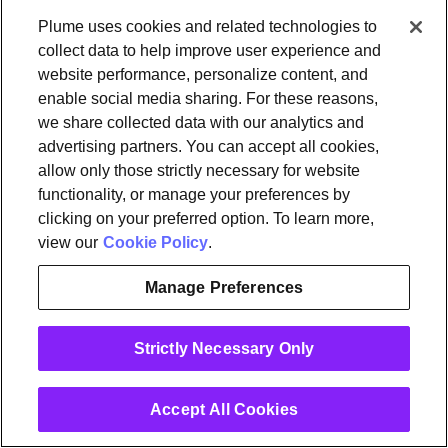
caractère personnel ou de leur utilisation qui fait
Plume uses cookies and related technologies to
l’objet de la demande. Plume peut refuser ou
collect data to help improve user experience and
limiter l’accès dans la mesure où l’octroi d’un accès
website performance, personalize content, and
complet révélerait les informations commerciales
enable social media sharing. For these reasons,
exclusives ou confidentielles de Plume, telles que
we share collected data with our analytics and
les informations commerciales confidentielles
advertising partners. You can accept all cookies,
allow only those strictly necessary for website
d’une autre personne qui sont soumises à une
functionality, or manage your preferences by
obligation contractuelle de confidentialité. Plume
clicking on your preferred option. To learn more,
peut fixer des limites raisonnables sur le nombre de
view our
Cookie Policy
.
fois au cours d’une période donnée où les
demandes d’accès d’une Personne concernée
Manage Preferences
particulière seront satisfaites.
Strictly Necessary Only
Pour faire une demande d’accès aux données, les
Personnes concernées peuvent contacter Plume
Accept All Cookies
par les moyens suivants :