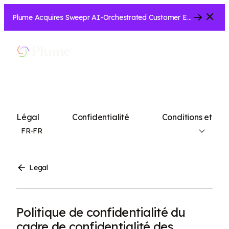
Close
Plume Acquires Sweepr AI-Orchestrated Customer Experience Platform for ISPs.....
Afficher
Menu
la
recherche
Légal
Confidentialité
Conditions et ac
FR-FR
Legal
Politique de confidentialité du
cadre de confidentialité des