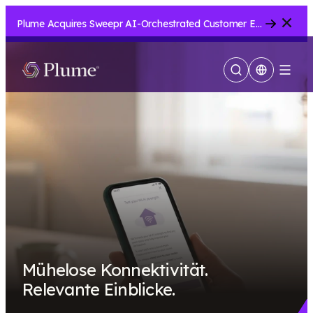
Close
Plume Acquires Sweepr AI-Orchestrated Customer Experience Platform for ISPs.....
Suche
Menu
anzeigen
Mühelose Konnektivität.
Relevante Einblicke.