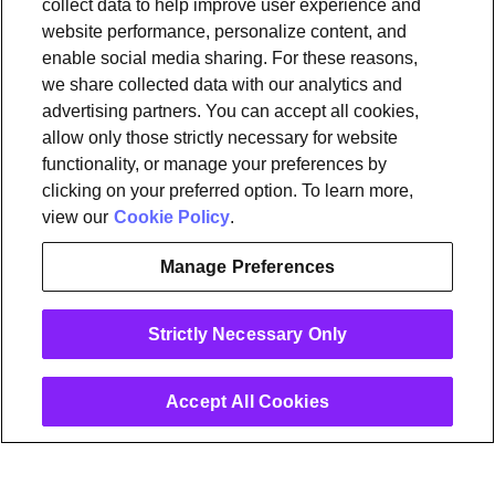
collect data to help improve user experience and
Tools und Informationen
website performance, personalize content, and
enable social media sharing. For these reasons,
OpenSync
Ressourcen
Support
Demo anfordern
Kontaktieren Sie uns
we share collected data with our analytics and
advertising partners. You can accept all cookies,
allow only those strictly necessary for website
Rechtliches
functionality, or manage your preferences by
Datenschutzbestimmungen
Plume Trust Center
Cookies
clicking on your preferred option. To learn more,
Impressum
view our
Cookie Policy
.
Manage Preferences
instagram
linkedin
Strictly Necessary Only
Ⓒ 2026 Plume Design, Inc. Alle Rechte vorbehalten. Adaptive,
Advanced loT Protection, Concierge, Flow, Harvest, Haystack,
HomePass, OpenSync, Plume, Plume Adaptive WiFi, Plume Home,
Plume IQ, Powered by Plume, Signal, SuperPod, WorkPass, Work
From Here, WorldPass, sowie das Plume- und das OpenSync-Logo,
Accept All Cookies
um nur einige zu nennen, sind Handelsmarken oder eingetragene
Handelsmarken von Plume Design, Inc. Weitere Informationen
finden Sie in den
Richtlinien zur Markennutzung
.